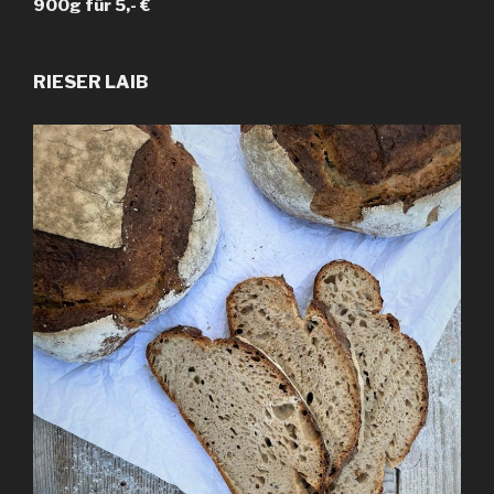
900g für 5,- €
RIESER
LAIB