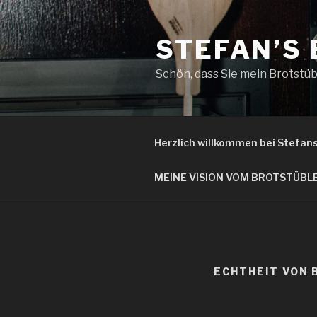
Zum
Inhalt
STEFAN’S
springen
Schön, dass Sie mein Brotstüb
Herzlich willkommen bei Stefan
MEINE VISION VOM BROTSTÜBL
ECHTHEIT VON