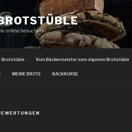
 BROTSTÜBLE
le online besuchen!
s Brotstüble
Vom Bäckermeister zum eigenen Brotstüble
E
MEINE BROTE
BACKKURSE
 BEWERTUNGEN