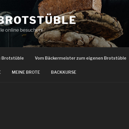
 BROTSTÜBLE
le online besuchen!
s Brotstüble
Vom Bäckermeister zum eigenen Brotstüble
E
MEINE BROTE
BACKKURSE
N