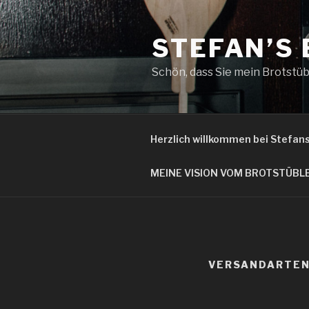
Zum
Inhalt
STEFAN’S
springen
Schön, dass Sie mein Brotstüb
Herzlich willkommen bei Stefan
MEINE VISION VOM BROTSTÜBL
VERSANDARTE